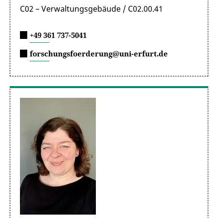
Besondere Bestimmungen und Hinweise
C02 – Verwaltungsgebäude / C02.00.41
zur Drittmittelrichtlinie
+49 361 737-5041
forschungsfoerderung@uni-erfurt.de