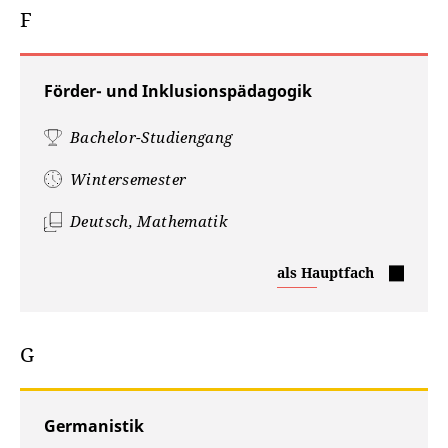
F
Förder- und Inklusionspädagogik
Bachelor-Studiengang
Wintersemester
Deutsch, Mathematik
Förder-
als Hauptfach
und
Inklusionspädagogik
G
Germanistik