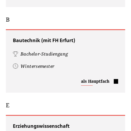
B
Bautechnik (mit FH Erfurt)
Bachelor-Studiengang
Wintersemester
Bautechnik
als Hauptfach
(mit
FH
Erfurt)
E
Erziehungswissenschaft