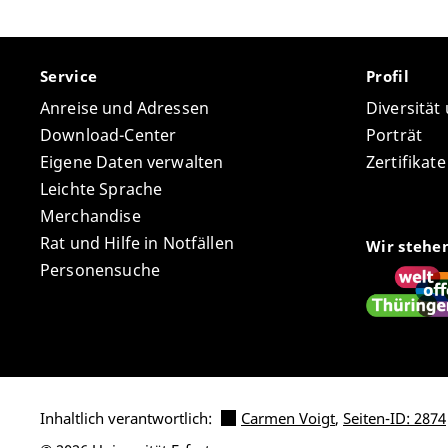
Service
Profil
Anreise und Adressen
Diversität
Download-Center
Porträt
Eigene Daten verwalten
Zertifikat
Leichte Sprache
Merchandise
Rat und Hilfe in Notfällen
Wir stehe
Personensuche
Inhaltlich verantwortlich:
Carmen Voigt
,
Seiten-ID: 2874