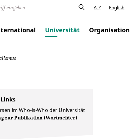
A-Z
English
nternational
Universität
Organisation
alismus
 Links
rsen im Who-is-Who der Universität
g zur Publikation (Wortmelder)