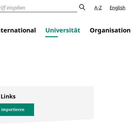
A-Z
English
nternational
Universität
Organisation
 Links
 importieren