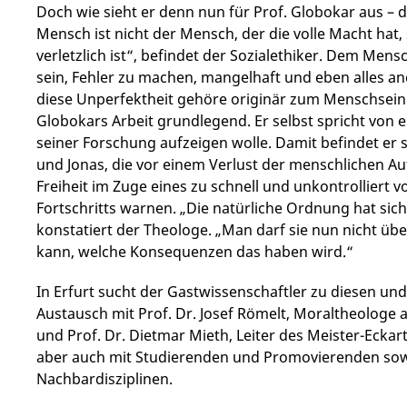
Doch wie sieht er denn nun für Prof. Globokar aus – 
Mensch ist nicht der Mensch, der die volle Macht hat
verletzlich ist“, befindet der Sozialethiker. Dem Men
sein, Fehler zu machen, mangelhaft und eben alles an
diese Unperfektheit gehöre originär zum Menschsein 
Globokars Arbeit grundlegend. Er selbst spricht von ein
seiner Forschung aufzeigen wolle. Damit befindet er
und Jonas, die vor einem Verlust der menschlichen 
Freiheit im Zuge eines zu schnell und unkontrolliert
Fortschritts warnen. „Die natürliche Ordnung hat sich
konstatiert der Theologe. „Man darf sie nun nicht üb
kann, welche Konsequenzen das haben wird.“
In Erfurt sucht der Gastwissenschaftler zu diesen un
Austausch mit Prof. Dr. Josef Römelt, Moraltheologe 
und Prof. Dr. Dietmar Mieth, Leiter des Meister-Ecka
aber auch mit Studierenden und Promovierenden sow
Nachbardisziplinen.