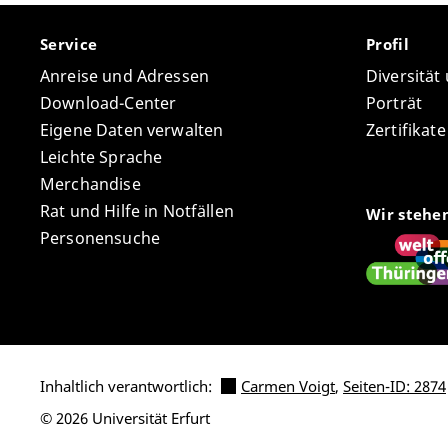
Service
Profil
Anreise und Adressen
Diversität
Download-Center
Porträt
Eigene Daten verwalten
Zertifikat
Leichte Sprache
Merchandise
Rat und Hilfe in Notfällen
Wir stehe
Personensuche
Inhaltlich verantwortlich:
Carmen Voigt
,
Seiten-ID: 2874
© 2026 Universität Erfurt