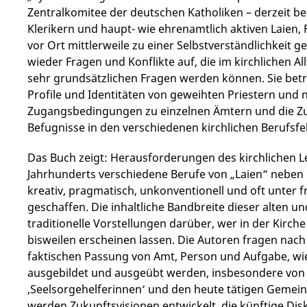
Zentralkomitee der deutschen Katholiken – derzeit be
Klerikern und haupt- wie ehrenamtlich aktiven Laien
vor Ort mittlerweile zu einer Selbstverständlichkeit
wieder Fragen und Konflikte auf, die im kirchlichen Al
sehr grundsätzlichen Fragen werden können. Sie betr
Profile und Identitäten von geweihten Priestern und
Zugangsbedingungen zu einzelnen Ämtern und die Zu
Befugnisse in den verschiedenen kirchlichen Berufsfe
Das Buch zeigt: Herausforderungen des kirchlichen Le
Jahrhunderts verschiedene Berufe von „Laien“ neben 
kreativ, pragmatisch, unkonventionell und oft unt
geschaffen. Die inhaltliche Bandbreite dieser alten un
traditionelle Vorstellungen darüber, wer in der Kir
bisweilen erscheinen lassen. Die Autoren fragen nac
faktischen Passung von Amt, Person und Aufgabe, wi
ausgebildet und ausgeübt werden, insbesondere von
‚Seelsorgehelferinnen‘ und den heute tätigen Gemein
werden Zukunftsvisionen entwickelt, die künftige Dis