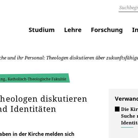
Studium
Lehre
Forschung
I
he und ihr Personal: Theologen diskutieren über zukunftsfähige 
ung., Katholisch-Theologische Fakultät
Theologen diskutieren
Verwand
nd Identitäten
Die Kir
Suche 
Identit
ben in der Kirche melden sich