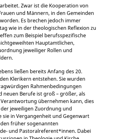
arbeitet. Zwar ist die Kooperation von
, Frauen und Männern, in den Gemeinden
 geworden. Es brechen jedoch immer
ltag wie in der theologischen Reflexion zu
effen zum Beispiel berufsspezifische
 nichtgeweihten Hauptamtlichen,
ordnung jeweiliger Rollen und
ldern.
bens ließen bereits Anfang des 20.
den Klerikern entstehen. Sie wurden
er fragwürdigen Rahmenbedingungen
d neuen Berufe ist groß – größer, als
che Verantwortung übernehmen kann, dies
h der jeweiligen Zuordnung und
e sie in Vergangenheit und Gegenwart
 den früher sogenannten
de- und Pastoralreferent*innen. Dabei
kussionen in Theologie und Kirche