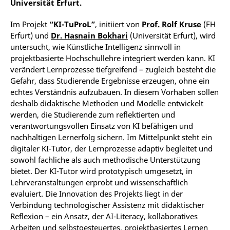
Universität Erfurt.
Im Projekt
“
KI-TuProL”
, initiiert von
Prof. Rolf Kruse
(FH
Erfurt) und
Dr. Hasnain Bokhari
(Universität Erfurt), wird
untersucht, wie Künstliche Intelligenz sinnvoll in
projektbasierte Hochschullehre integriert werden kann. KI
verändert Lernprozesse tiefgreifend – zugleich besteht die
Gefahr, dass Studierende Ergebnisse erzeugen, ohne ein
echtes Verständnis aufzubauen. In diesem Vorhaben sollen
deshalb didaktische Methoden und Modelle entwickelt
werden, die Studierende zum reflektierten und
verantwortungsvollen Einsatz von KI befähigen und
nachhaltigen Lernerfolg sichern. Im Mittelpunkt steht ein
digitaler KI-Tutor, der Lernprozesse adaptiv begleitet und
sowohl fachliche als auch methodische Unterstützung
bietet. Der KI-Tutor wird prototypisch umgesetzt, in
Lehrveranstaltungen erprobt und wissenschaftlich
evaluiert. Die Innovation des Projekts liegt in der
Verbindung technologischer Assistenz mit didaktischer
Reflexion – ein Ansatz, der AI-Literacy, kollaboratives
Arbeiten und selbstgesteuertes, projektbasiertes Lernen