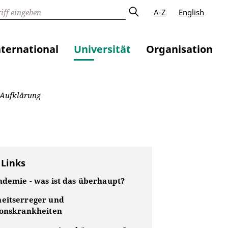
A-Z
English
nternational
Universität
Organisation
n Aufklärung
 Links
ndemie - was ist das überhaupt?
eitserreger und
ionskrankheiten