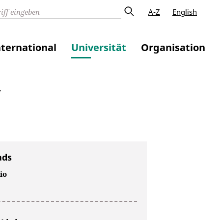
A-Z
English
nternational
Universität
Organisation
g
ads
io