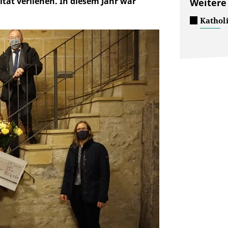
tät verliehen. In diesem Jahr war
Weitere
Kathol