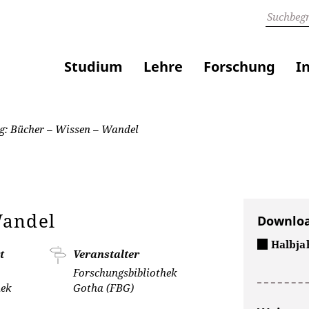
Studium
Lehre
Forschung
I
: Bücher – Wissen – Wandel
Wandel
Downlo
Halbja
t
Veranstalter
Forschungsbibliothek
hek
Gotha (FBG)