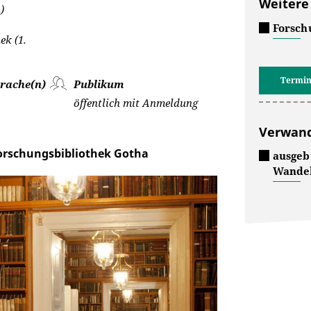
Weitere
)
Forsch
ek (1.
Termin
rache(n)
Publikum
öffentlich mit Anmeldung
Verwand
orschungsbibliothek Gotha
ausgeb
Wande