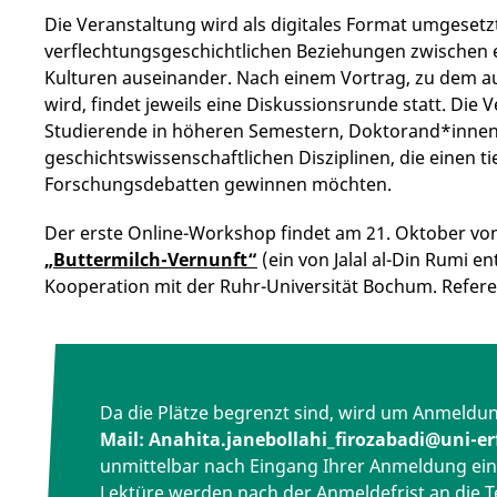
Die Veranstaltung wird als digitales Format umgesetz
verflechtungsgeschichtlichen Beziehungen zwischen
Kulturen auseinander. Nach einem Vortrag, zu dem 
wird, findet jeweils eine Diskussionsrunde statt. Die V
Studierende in höheren Semestern, Doktorand*innen 
geschichtswissenschaftlichen Disziplinen, die einen tie
Forschungsdebatten gewinnen möchten.
Der erste Online-Workshop findet am 21. Oktober von 1
„Buttermilch-Vernunft“
(ein von Jalal al-Din Rumi e
Kooperation mit der Ruhr-Universität Bochum. Referen
Da die Plätze begrenzt sind, wird um Anmeldu
Mail: Anahita.janebollahi_firozabadi@uni-er
unmittelbar nach Eingang Ihrer Anmeldung eine
Lektüre werden nach der Anmeldefrist an die 