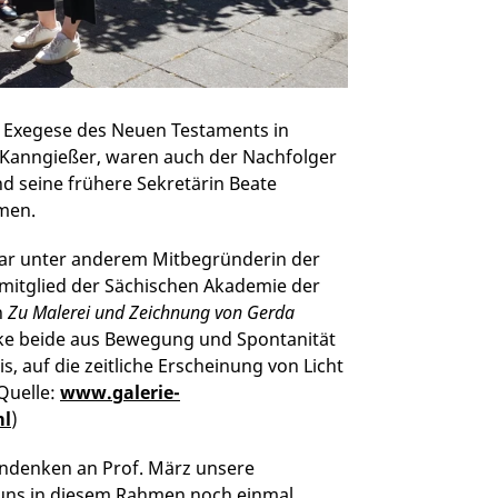
r Exegese des Neuen Testaments in
e Kanngießer, waren auch der Nachfolger
nd seine frühere Sekretärin Beate
men.
war unter anderem Mitbegründerin der
itglied der Sächischen Akademie der
n
Zu Malerei und Zeichnung von Gerda
pke beide aus Bewegung und Spontanität
, auf die zeitliche Erscheinung von Licht
Quelle:
www.galerie-
ml
)
 Andenken an Prof. März unsere
uns in diesem Rahmen noch einmal