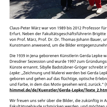
Claus-Peter März war von 1989 bis 2012 Professor fü
Erfurt. Neben der Fakultätsgeschäftsführerin Brigitt
von Prof. März, Prof. Dr. Dr. Thomas-Johann Bauer, u
Kunstmann anwesend, um die Bilder entgegenzuneh
Die 1939 in Jena geborenen Künstlerin Gerda Lepke 
Dresdner Sezession und wurde 1997 zum Gründungsm
Künste ernannt. Sibylle Badstübner-Gröger schreibt i
Lepke
: „Zeichnung und Malerei werden bei Gerda Le
geboren und gehen auf das flüchtige, optische Erlebnis
und Farbe, in dem das Motiv gesehen wird, zurück.“ (
himmel.de/de/Kuenstler/Gerda-Lepke/Texte_2.ht
Wir freuen uns sehr über die Bilder, die zukünftig in
Fakultätsgebäude schmücken werden, und möchten 