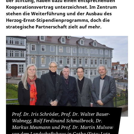
der Stiftung, haben dazu einen entsprechenden
Kooperationsvertrag unterzeichnet. Im Zentrum
stehen die Weiterführung und der Ausbau des
Herzog-Ernst-Stipendienprogramms, doch die
strategische Partnerschaft zielt auf mehr.
Prof. Dr. Iris Schröder, Prof. Dr. Walter Bauer-
Wabnegg, Rolf Ferdinand Schmalbrock, Dr.
Markus Meumann und Prof. Dr. Martin Mulsow
vor dem Landschaftshaus in Gotha (Foto: Lutz