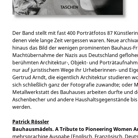
Der Band stellt mit fast 400 Porträtfotos 87 Künstle
denen viele lange Zeit vergessen waren. Neue archiva
hinaus das Bild der wenigen prominenten Bauhaus-Fra
Machtübernahme der Nazis aus Deutschland geflohen, 
berühmten Architektur-, Objekt- und Porträtaufnahm
nur auf juristischem Wege ihr Urheberinnen- und Ei
Gertrud Arndt, die eigentlich Architektur studieren w
sich schließlich ganz der Fotografie zuwandte; oder Ma
Metallwerkstatt des Bauhauses arbeiten durfte und d
Aschenbecher und andere Haushaltsgegenstände bis 
werden.
Patrick Rössler
Bauhausmädels. A Tribute to Pioneering Women Ar
mehrsprachige Ausgabe (Englisch, Französisch, Deut