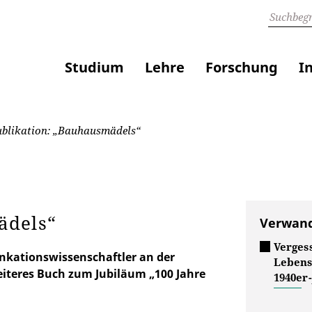
Studium
Lehre
Forschung
I
blikation: „Bauhausmädels“
ädels“
Verwand
Verges
kationswissenschaftler an der
Lebens
weiteres Buch zum Jubiläum „100 Jahre
1940er