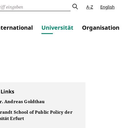
A-Z
English
nternational
Universität
Organisation
 Links
Dr. Andreas Goldthau
randt School of Public Policy der
ität Erfurt