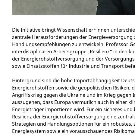
Die Initiative bringt Wissenschaftler*innen untersch
zentrale Herausforderungen der Energieversorgung z
Handlungsempfehlungen zu entwickeln. Professor Gold
interdisziplinären Arbeitsgruppe „Resilienz“ i
n den ko
der Energierohstoffversorgung und der Versorgungssi
sowie Einsatzstoffen für Industrie und Transport bef
Hintergrund sind die hohe Importabhängigkeit Deuts
Energierohstoffen sowie die geopolitischen Risiken, d
Angriffskrieg gegen die Ukraine und im Krieg gegen I
auszugehen, dass Europa vermutlich auch in einer kl
Energieträger importieren wird. Für ein sicheres und 
Resilienz der Energierohstoffversorgung eine zentrale R
Strategien und Handlungsoptionen für ein robustes, 
Energiesystem sowie ein vorausschauendes Risikom