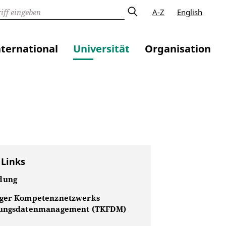
A-Z
English
nternational
Universität
Organisation
 Links
dung
ger Kompetenznetzwerks
hungsdatenmanagement (TKFDM)