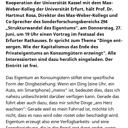
Kooperation der Universität Kassel mit dem Max-
Weber-Kolleg der Universität Erfurt, hält Prof. Dr.
Hartmut Rosa, Direktor des Max-Weber-Kollegs und
Co-Sprecher des Sonderforschungsbereichs 294
„Strukturwandel des Eigentums“, am Donnerstag, 27.
Juni, um 19 Uhr einen Vortrag im Festsaal des
Erfurter Rathauses. Er spricht zum Thema "Dinge ent-
sorgen. Wie der Kapitalismus das Ende des
Privateigentums an Konsumgütern erzwingt". Alle
Interessierten sind dazu herzlich eingeladen. Der
Eintritt ist frei.
Das Eigentum an Konsumgütern stiftet eine spezifische
Form der Dingbeziehung: Wenn ein Ding (eine Uhr, ein
Auto, ein Smartphone) „meins“ ist, bedeutet dies, dass ich
nahezu unbeschränkt darüber verfügen kann. Gerade das
führt aber auch dazu, dass mir solche Dinge „ans Herz
wachsen“: Gerade weil es mein Fahrrad ist, möchte ich
nicht, dass es nass wird oder rostet oder beschädigt wird.
Eigentum erzeugt also eine Verfügbarkeits- und eine
Sorgebeziehung, die in der Regel erst dann endet, wenn