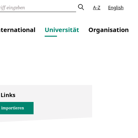
A-Z
English
nternational
Universität
Organisation
 Links
 importieren