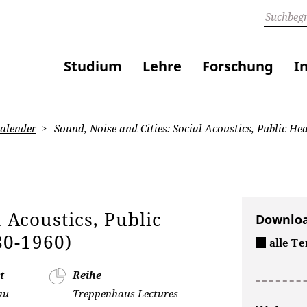
Studium
Lehre
Forschung
I
alender
Sound, Noise and Cities: Social Acoustics, Public H
 Acoustics, Public
Downlo
80-1960)
alle T
t
Reihe
au
Treppenhaus Lectures