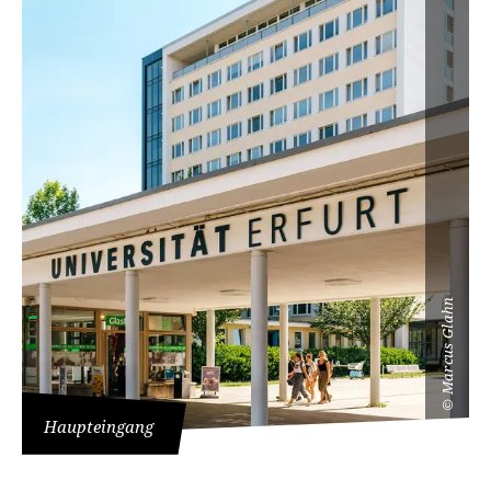
Marcus Glahn
©
Haupteingang