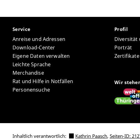
Service
Profil
Anreise und Adressen
Diversität
Download-Center
Porträt
Eigene Daten verwalten
Zertifikat
Leichte Sprache
Merchandise
Rat und Hilfe in Notfällen
Wir stehe
Personensuche
Inhaltlich verantwortlich:
Kathrin Paasch
,
Seiten-ID: 212