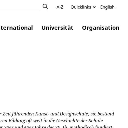
A-Z
Quicklinks
English
nternational
Universität
Organisation
er Zeit führenden Kunst- und Designschule; sie bestand
ren Bildung oft weit in die Geschichte der Schule
er 30er und 40er Jahre des 20. Jh. methodisch fundiert