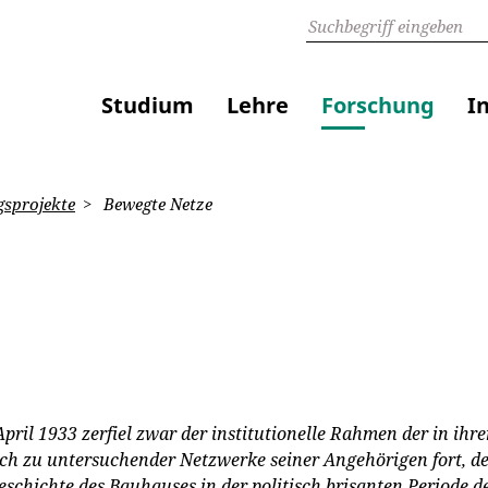
Studium
Lehre
Forschung
I
sprojekte
Bewegte Netze
pril 1933 zerfiel zwar der institutionelle Rahmen der in ihr
isch zu untersuchender Netzwerke seiner Angehörigen fort, de
Geschichte des Bauhauses in der politisch brisanten Periode d