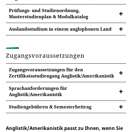
Prüfungs- und Studienordnung,
Musterstudienplan & Modulkatalog
In der jeweiligen Prüfungsordnung finden Sie
Auslandsstudium in einem anglophonen Land
wichtige Informationen zu den Studienzielen und -
inhalten, den Sprachanforderungen, zur Gliederung
des Studiums sowie den Lehreinheiten und
Modulprüfungen.
Zugangsvoraussetzungen
Prüfungsordnung Nebenfach
Zugangsvoraussetzungen für den
Anglistik/Amerikanistik 2021 (pdf)
Zertifikatsstudiengang Anglistik/Amerikanistik
Sprachanforderungen für
Anglistik/Amerikanistik
Sprachanforderungen im Englisch-Studium
Studiengebühren & Semesterbeitrag
Für den Studienerfolg sind sehr gute Englisch-
Für das
Zertifikatsstudium der
Kenntnisse Voraussetzung.
Anglistik/Amerikanistik
entstehen
Anglistik/Amerikanistik passt zu Ihnen, wenn Sie
Weiterbildungsstudiengebühren
. Die aktuelle
Mit Beginn des Studiums der