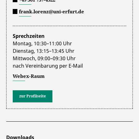
frank.lorenz@uni-erfurt.de
Info-Paket "Anglistik/Amerikanistik"
downloaden
Sprechzeiten
zum Download-Center
Montag, 10:30–11:00 Uhr
Dienstag, 13:15–13:45 Uhr
Mittwoch, 09:00–09:30 Uhr
nach Vereinbarung per E-Mail
Webex-Raum
zur Profilseite
Downloads