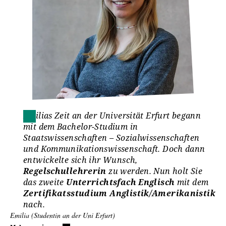
Das Internationale Büro unterstützt gern bei der
Neuerwerb und Vertiefung von Sprachkenntnissen.
Organisation des Auslandsaufenthalts.
www.uni-erfurt.de/sprachenzentrum
www.uni-erfurt.de/international
Internationale Bewerber*innen
Studienberwerber*innen, deren Muttersprache nicht
Deutsch ist, müssen bei der Bewerbung
bereits
Deutschkenntnisse (Niveau B1)
nachweisen.
Hinweise zu erforderlichen Deutschkenntnissen
Emilias Zeit an der Universität Erfurt begann
sowie zur Deutschen Sprachprüfung für den
mit dem Bachelor-Studium in
Hochschulzugang (DSH):
Staatswissenschaften – Sozialwissenschaften
und Kommunikationswissenschaft. Doch dann
entwickelte sich ihr Wunsch,
Sprachkenntnisse und Zugangsvoraussetzungen
Regelschullehrerin
zu werden. Nun holt Sie
das zweite
Unterrichtsfach Englisch
mit dem
Zertifikatsstudium Anglistik/Amerikanistik
nach.
Emilia (Studentin an der Uni Erfurt)