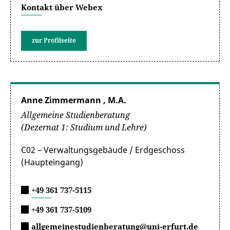
Kontakt über Webex
Fachschaften Ihrer Wunsch-Studienrichtungen
nach ihren Erfahrungen.
Campus Spezialist*innen der Universität
zur Profilseite
Erfurt
Fachschaftsräte der Universität Erfurt
Anne Zimmermann , M.A.
Allgemeine Studienberatung
(Dezernat 1: Studium und Lehre)
C02 – Verwaltungsgebäude / Erdgeschoss
(Haupteingang)
+49 361 737-5115
+49 361 737-5109
allgemeinestudienberatung@uni-erfurt.de