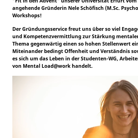
"Fit in den Advent" unserer Universität Erfurt vom 2
angehende Gründerin Nele Schöfisch (M.Sc. Psych
Workshops!
Der Gründungsservice freut uns über so viel Engag
und Kompetenzvermittlung zur Stärkung mentaler R
Thema gegenwärtig einen so hohen Stellenwert ein
Miteinander bedingt Offenheit und Verständnis s
es sich um das Leben in der Studenten-WG, Arbeit
von Mental Load@work handelt.