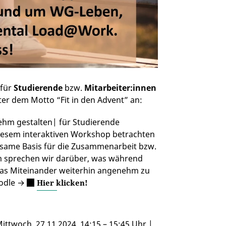
für
Studierende
bzw.
Mitarbeiter:innen
ter dem Motto “Fit in den Advent” an:
m gestalten| für Studierende
 diesem interaktiven Workshop betrachten
nsame Basis für die Zusammenarbeit bzw.
 sprechen wir darüber, was während
as Miteinander weiterhin angenehm zu
oodle →
Hier klicken!
ttwoch, 27.11.2024, 14:15 – 15:45 Uhr |