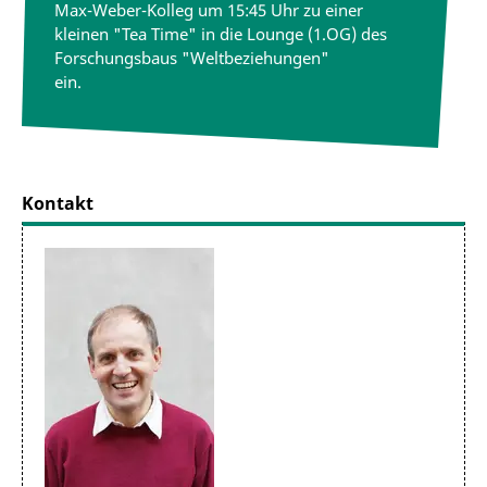
Max-Weber-Kolleg um 15:45 Uhr zu einer
kleinen "Tea Time" in die Lounge (1.OG) des
Forschungsbaus "Weltbeziehungen"
ein.
Kontakt