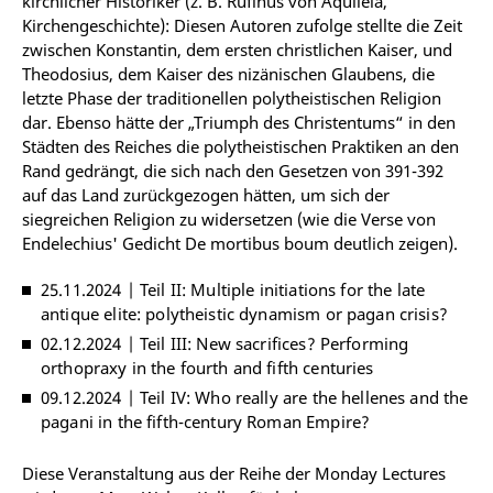
kirchlicher Historiker (z. B. Rufinus von Aquileia,
Kirchengeschichte): Diesen Autoren zufolge stellte die Zeit
zwischen Konstantin, dem ersten christlichen Kaiser, und
Theodosius, dem Kaiser des nizänischen Glaubens, die
letzte Phase der traditionellen polytheistischen Religion
dar. Ebenso hätte der „Triumph des Christentums“ in den
Städten des Reiches die polytheistischen Praktiken an den
Rand gedrängt, die sich nach den Gesetzen von 391-392
auf das Land zurückgezogen hätten, um sich der
siegreichen Religion zu widersetzen (wie die Verse von
Endelechius' Gedicht De mortibus boum deutlich zeigen).
25.11.2024 | Teil II: Multiple initiations for the late
antique elite: polytheistic dynamism or pagan crisis?
02.12.2024 | Teil III: New sacrifices? Performing
orthopraxy in the fourth and fifth centuries
09.12.2024 | Teil IV: Who really are the hellenes and the
pagani in the fifth-century Roman Empire?
Diese Veranstaltung aus der Reihe der Monday Lectures