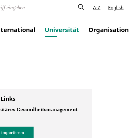
A-Z
English
nternational
Universität
Organisation
 Links
sitäres Gesundheitsmanagement
 importieren