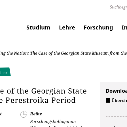
Studium
Lehre
Forschung
I
ing the Nation: The Case of the Georgian State Museum from the 
minar
e of the Georgian State
Downlo
e Perestroika Period
Übersi
t
Reihe
Forschungskolloquium