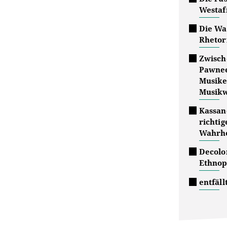
Westaf
Die Wa
Rhetor
Zwisch
Pawnee
Musike
Musikw
Kassan
richti
Wahrhe
Decolon
Ethnop
entfäll