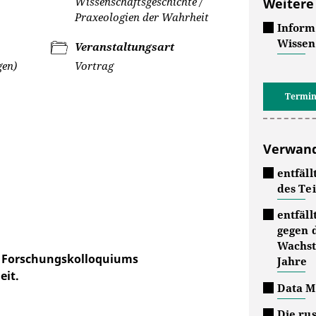
Wissenschaftsgeschichte /
Weitere
Praxeologien der Wahrheit
Inform
Wissen
Veranstaltungsart
gen)
Vortrag
Termin
Verwand
entfäll
des Tei
entfäl
gegen 
Wachst
s Forschungskolloquiums
Jahre
eit.
Data M
Die rus