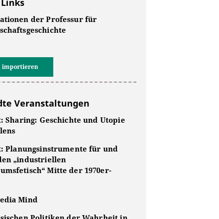
 Links
ationen der Professur für
schaftsgeschichte
 importieren
te Veranstaltungen
t: Sharing: Geschichte und Utopie
lens
lt: Planungsinstrumente für und
den „industriellen
umsfetisch“ Mitte der 1970er-
edia Mind
sischen Politiken der Wahrheit in