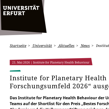
Startseite
Universität
Aktuelles
News
Institu
21. Mai 2026
| Institute for Planetary Health Behaviour
Institute for Planetary Health
Forschungsumfeld 2026“ ausg
Das Institute for Planetary Health Behaviour der Un
Teams auf der Shortlist für den Preis „Bestes Fors