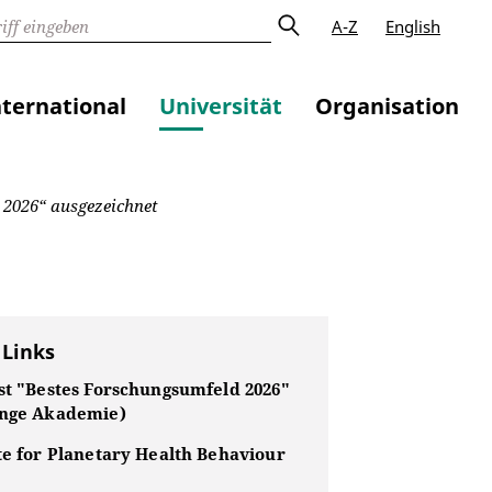
A-Z
English
nternational
Universität
Organisation
 2026“ ausgezeichnet
 Links
ist "Bestes Forschungsumfeld 2026"
unge Akademie)
te for Planetary Health Behaviour