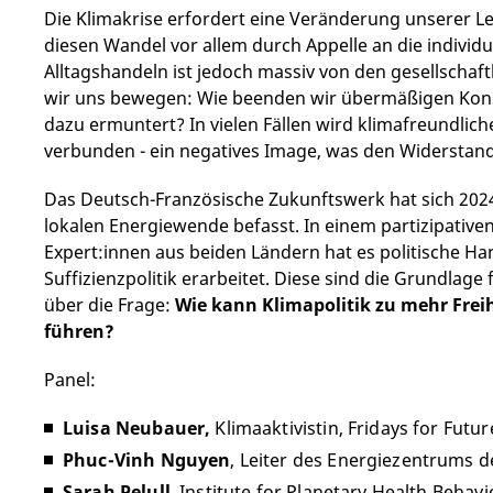
Contenu / Inhalt
Texte / Text
Die Klimakrise erfordert eine Veränderung unserer Leb
diesen Wandel vor allem durch Appelle an die indivi
Alltagshandeln ist jedoch massiv von den gesellschaf
wir uns bewegen: Wie beenden wir übermäßigen Konsu
dazu ermuntert? In vielen Fällen wird klimafreundlic
verbunden - ein negatives Image, was den Widerstand
Das Deutsch-Französische Zukunftswerk hat sich 20
lokalen Energiewende befasst. In einem partizipative
Expert:innen aus beiden Ländern hat es politische 
Suffizienzpolitik erarbeitet. Diese sind die Grundlage
über die Frage:
Wie kann Klimapolitik zu mehr Frei
führen?
Panel:
Luisa Neubauer,
Klimaaktivistin, Fridays for Futur
Phuc-Vinh Nguyen
,
Leiter des Energiezentrums de
Sarah Pelull
, Institute for Planetary Health Behav