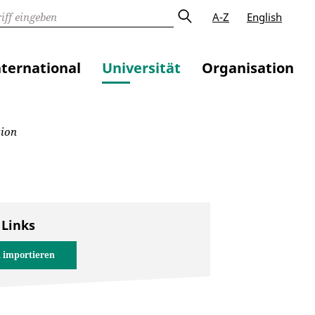
A-Z
English
nternational
Universität
Organisation
tion
 Links
 importieren