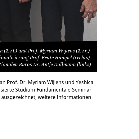
2.v.l.) und Prof. Myriam Wijlens (2.v.r.),
onalisierung Prof. Beate Hampel (rechts),
ationalen Büros Dr. Antje Dallmann (links)
 an Prof. Dr. Myriam Wijlens und Yeshica
sierte Studium-Fundamentale-Seminar
e ausgezeichnet, weitere Informationen