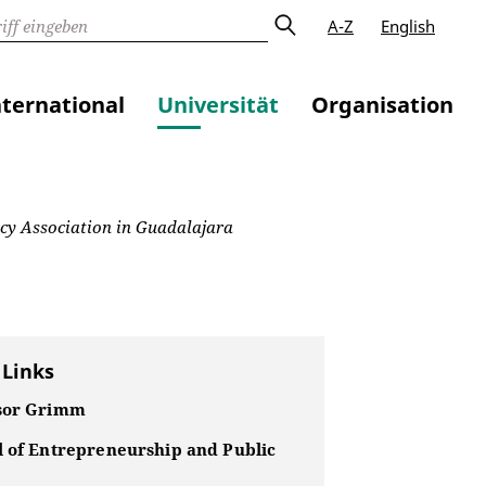
A-Z
English
nternational
Universität
Organisation
icy Association in Guadalajara
 Links
sor Grimm
l of Entrepreneurship and Public