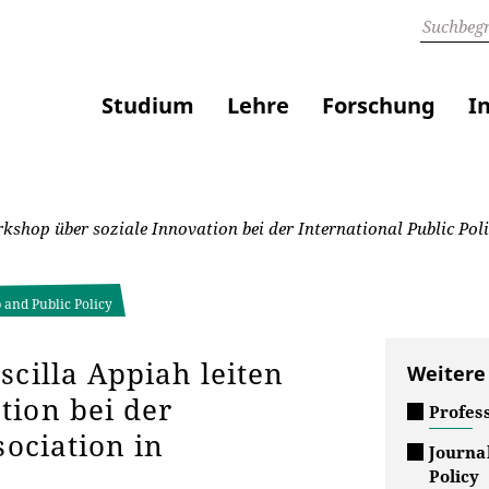
Studium
Lehre
Forschung
I
kshop über soziale Innovation bei der International Public Pol
 and Public Policy
scilla Appiah leiten
Weitere
tion bei der
Profes
sociation in
Journa
Policy