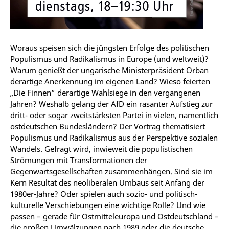
Woraus speisen sich die jüngsten Erfolge des politischen
Populismus und Radikalismus in Europe (und weltweit)?
Warum genießt der ungarische Ministerpräsident Orban
derartige Anerkennung im eigenen Land? Wieso feierten
„Die Finnen“ derartige Wahlsiege in den vergangenen
Jahren? Weshalb gelang der AfD ein rasanter Aufstieg zur
dritt- oder sogar zweitstärksten Partei in vielen, namentlich
ostdeutschen Bundesländern? Der Vortrag thematisiert
Populismus und Radikalismus aus der Perspektive sozialen
Wandels. Gefragt wird, inwieweit die populistischen
Strömungen mit Transformationen der
Gegenwartsgesellschaften zusammenhängen. Sind sie im
Kern Resultat des neoliberalen Umbaus seit Anfang der
1980er-Jahre? Oder spielen auch sozio- und politisch-
kulturelle Verschiebungen eine wichtige Rolle? Und wie
passen – gerade für Ostmitteleuropa und Ostdeutschland –
die großen Umwälzungen nach 1989 oder die deutsche