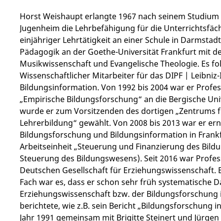
Horst Weishaupt erlangte 1967 nach seinem Studium
Jugenheim die Lehrbefähigung für die Unterrichtsfä
einjähriger Lehrtätigkeit an einer Schule in Darmsta
Pädagogik an der Goethe-Universität Frankfurt mit d
Musikwissenschaft und Evangelische Theologie. Es folg
Wissenschaftlicher Mitarbeiter für das DIPF | Leibniz
Bildungsinformation. Von 1992 bis 2004 war er Professo
„Empirische Bildungsforschung“ an die Bergische Uni
wurde er zum Vorsitzenden des dortigen „Zentrums 
Lehrerbildung“ gewählt. Von 2008 bis 2013 war er erneu
Bildungsforschung und Bildungsinformation in Frankfu
Arbeitseinheit „Steuerung und Finanzierung des Bild
Steuerung des Bildungswesens). Seit 2016 war
Profes
Deutschen Gesellschaft für Erziehungswissenschaft. E
Fach war es, dass er schon sehr früh systematische D
Erziehungswissenschaft bzw. der Bildungsforschung 
berichtete, wie z.B. sein Bericht „Bildungsforschung i
Jahr 1991 gemeinsam mit Brigitte Steinert und Jürgen 