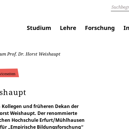
Studium
Lehre
Forschung
I
um Prof. Dr. Horst Weishaupt
viceseiten
ishaupt
n Kollegen und früheren Dekan der
 Horst Weishaupt. Der renommierte
schen Hochschule Erfurt/Mühlhausen
r für „Empirische Bildungsforschung“