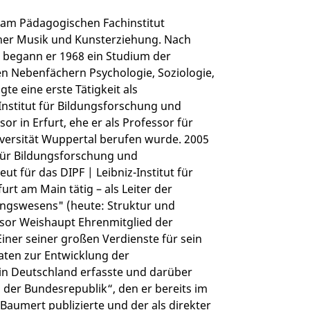
 am Pädagogischen Fachinstitut
cher Musik und Kunsterziehung. Nach
dt begann er 1968 ein Studium der
en Nebenfächern Psychologie, Soziologie,
te eine erste Tätigkeit als
-Institut für Bildungsforschung und
r in Erfurt, ehe er als Professor für
versität Wuppertal berufen wurde. 2005
für Bildungsforschung und
t für das DIPF | Leibniz-Institut für
rt am Main tätig – als Leiter der
ungswesens" (heute: Struktur und
sor Weishaupt
Ehrenmitglied der
iner seiner großen Verdienste für sein
aten zur Entwicklung der
in Deutschland erfasste und darüber
n der Bundesrepublik“, den er bereits im
Baumert publizierte und der als direkter