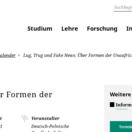
Studium
Lehre
Forschung
I
alender
Lug, Trug und Fake News: Über Formen der Unaufric
er Formen der
Weitere
Inform
t
Veranstalter
 1
Deutsch-Polnische
Termin