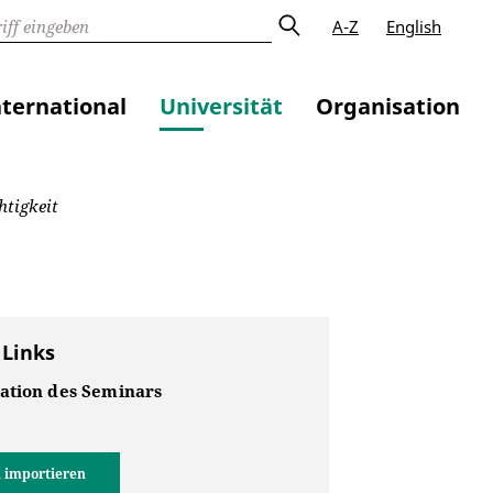
A-Z
English
nternational
Universität
Organisation
htigkeit
 Links
ation des Seminars
 importieren