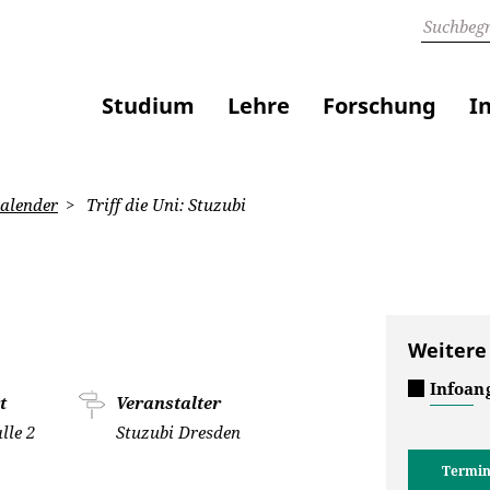
Studium
Lehre
Forschung
I
alender
Triff die Uni: Stuzubi
Weitere
Infoan
t
Veranstalter
lle 2
Stuzubi Dresden
Termin