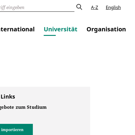
A-Z
English
nternational
Universität
Organisation
 Links
gebote zum Studium
 importieren