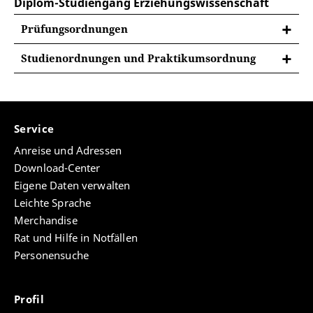
Diplom-Studiengang Erziehungswissenschaft
Prüfungsordnungen
Studienordnungen und Praktikumsordnung
Erste Änderungssatzung zu den
Studienordnungen und der
Praktikumsordnung der Universität
Erfurt für den Diplom-Studiengang
Service
Erziehungswissenschaft vom 14.12.2001
Anreise und Adressen
Download-Center
Studienordnung für den
Eigene Daten verwalten
Diplomstudiengang
Erziehungswissenschaft als
Leichte Sprache
grundständiger Studiengang vom
Merchandise
28.04.1998
Rat und Hilfe in Notfällen
Personensuche
Studienordnung für den
Diplomstudiengang
Erziehungswissenschaft als
Profil
Aufbaustudiengang vom 28.04.1998