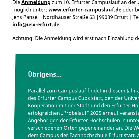
Die
Anmeldung
zum 10. Erfurter Campuslauf an der Uni
möglich unter:
www.erfurter-campuslauf.de
oder be
Jens Panse | Nordhäuser Straße 63 |99089 Erfurt | Te
info@usv-erfurt.de
.
Achtung: Die Anmeldung wird erst nach Einzahlung 
Übrigens...
Parallel zum Campuslauf findet in diesem Jahr am
des Erfurter Campus Cups statt, den der Univer
Kooperation mit der Stadt und den Erfurter H
erfolgreichen „Probelauf“ 2025 erneut veransta
Angehörigen der Erfurter Hochschulen in unter
verschiedenen Orten gegeneinander an. Die We
dem Campus der Fachhochschule Erfurt statt, a