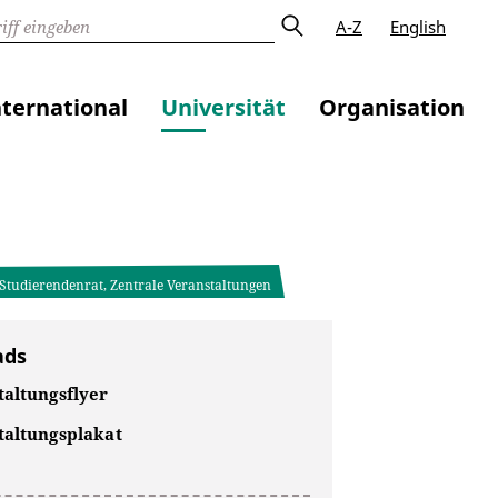
A-Z
English
nternational
Universität
Organisation
, Studierendenrat, Zentrale Veranstaltungen
ads
taltungsflyer
taltungsplakat