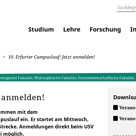
Studium
Lehre
Forschung
I
t
10. Erfurter Campuslauf: Jetzt anmelden!
ologische Fakultät, Philosophische Fakultät, Staatswissenschaftliche Fakultät
t anmelden!
Downlo
Verans
usammen mit dem
Verans
puslauf ein. Er startet am Mittwoch,
e Strecke. Anmeldungen direkt beim USV
i möglich.