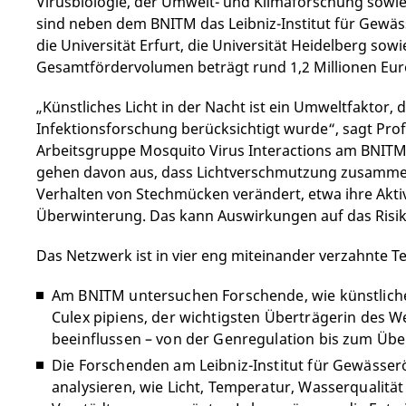
Virusbiologie, der Umwelt- und Klimaforschung sowie 
sind neben dem BNITM das Leibniz-Institut für Gewäss
die Universität Erfurt, die Universität Heidelberg sow
Gesamtfördervolumen beträgt rund 1,2 Millionen Eur
„Künstliches Licht in der Nacht ist ein Umweltfaktor,
Infektionsforschung berücksichtigt wurde“, sagt Prof. 
Arbeitsgruppe Mosquito Virus Interactions am BNITM
gehen davon aus, dass Lichtverschmutzung zusamme
Verhalten von Stechmücken verändert, etwa ihre Aktivi
Überwinterung. Das kann Auswirkungen auf das Risi
Das Netzwerk ist in vier eng miteinander verzahnte Te
Am BNITM untersuchen Forschende, wie künstliche
Culex pipiens, der wichtigsten Überträgerin des We
beeinflussen – von der Genregulation bis zum Übe
Die Forschenden am Leibniz-Institut für Gewässerö
analysieren, wie Licht, Temperatur, Wasserqualit