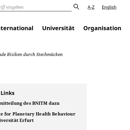
A-Z
English
nternational
Universität
Organisation
ende Risiken durch Stechmücken
 Links
mitteilung des BNITM dazu
te for Planetary Health Behaviour
versität Erfurt