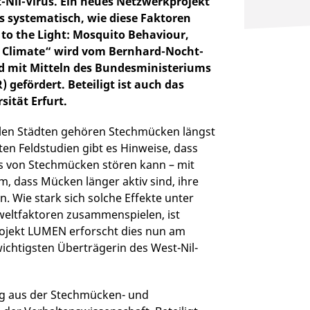
Nil-Virus. Ein neues Netzwerkprojekt
s systematisch, wie diese Faktoren
o the Light: Mosquito Behaviour,
 Climate“ wird vom Bernhard-Nocht-
nd mit Mitteln des Bundesministeriums
gefördert. Beteiligt ist auch das
sität Erfurt.
ielen Städten gehören Stechmücken längst
n Feldstudien gibt es Hinweise, dass
us von Stechmücken stören kann – mit
 dass Mücken länger aktiv sind, ihre
. Wie stark sich solche Effekte unter
eltfaktoren zusammenspielen, ist
rojekt LUMEN erforscht dies nun am
wichtigsten Überträgerin des West-Nil-
ung aus der Stechmücken- und