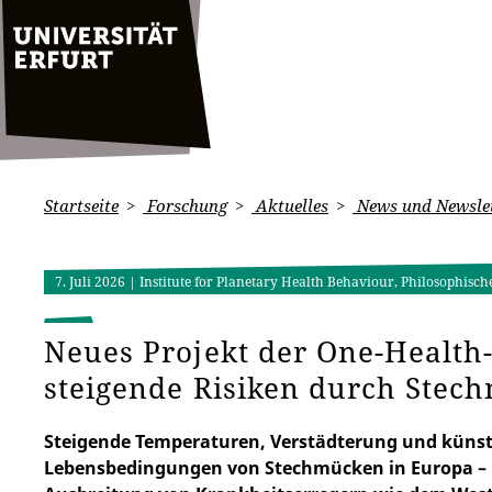
Startseite
Forschung
Aktuelles
News und Newsle
7. Juli 2026
| Institute for Planetary Health Behaviour, Philosophisch
Neues Projekt der One-Health-
steigende Risiken durch Stec
Steigende Temperaturen, Verstädterung und künstl
Lebensbedingungen von Stechmücken in Europa – m