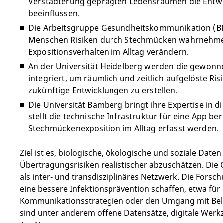
Verstädterung geprägten Lebensräumen die Entwi
beeinflussen.
Die Arbeitsgruppe Gesundheitskommunikation (BNIT
Menschen Risiken durch Stechmücken wahrnehmen 
Expositionsverhalten im Alltag verändern.
An der Universität Heidelberg werden die gewon
integriert, um räumlich und zeitlich aufgelöste Ri
zukünftige Entwicklungen zu erstellen.
Die Universität Bamberg bringt ihre Expertise in 
stellt die technische Infrastruktur für eine App be
Stechmückenexposition im Alltag erfasst werden.
Ziel ist es, biologische, ökologische und soziale Da
Übertragungsrisiken realistischer abzuschätzen. Die 
als inter- und transdisziplinäres Netzwerk. Die Forsc
eine bessere Infektionsprävention schaffen, etwa f
Kommunikationsstrategien oder den Umgang mit Bel
sind unter anderem offene Datensätze, digitale Werkz