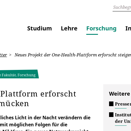
Studium
Lehre
Forschung
I
tter
Neues Projekt der One-Health-Plattform erforscht steig
e Fakultät, Forschung
Plattform erforscht
Weitere
hmücken
Presse
Institu
iches Licht in der Nacht verändern die
der Uni
it möglichen Folgen für die