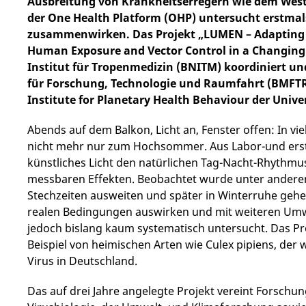
Ausbreitung von Krankheitserregern wie dem West-
der One Health Platform (OHP) untersucht erstmal
zusammenwirken. Das Projekt „LUMEN – Adapting t
Human Exposure and Vector Control in a Changing
Institut für Tropenmedizin (BNITM) koordiniert u
für Forschung, Technologie und Raumfahrt (BMFTR) 
Institute for Planetary Health Behaviour der Univer
Abends auf dem Balkon, Licht an, Fenster offen: In v
nicht mehr nur zum Hochsommer. Aus Labor-und erste
künstliches Licht den natürlichen Tag-Nacht-Rhythm
messbaren Effekten. Beobachtet wurde unter anderem,
Stechzeiten ausweiten und später in Winterruhe gehen
realen Bedingungen auswirken und mit weiteren Umw
jedoch bislang kaum systematisch untersucht. Das P
Beispiel von heimischen Arten wie Culex pipiens, der 
Virus in Deutschland.
Das auf drei Jahre angelegte Projekt vereint Forsch