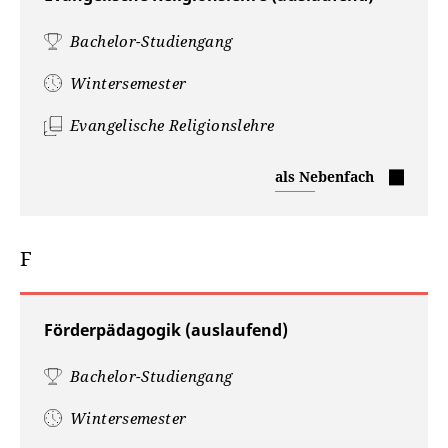
Bachelor-Studiengang
Wintersemester
Evangelische Religionslehre
Evangelische
als Nebenfach
Religionslehre
F
Förderpädagogik (auslaufend)
Bachelor-Studiengang
Wintersemester