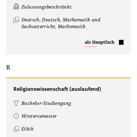
Zulassungsbeschränkt
Deutsch, Deutsch, Mathematik und
Sachunterricht, Mathematik
Primare
als Hauptfach
und
Elementare
Bildung
R
Religionswissenschaft (auslaufend)
Bachelor-Studiengang
Wintersemester
Ethik