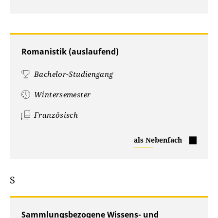
Romanistik (auslaufend)
Bachelor-Studiengang
Wintersemester
Französisch
Romanistik
als Nebenfach
S
Sammlungsbezogene Wissens- und