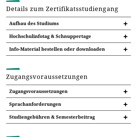
Details zum Zertifikatsstudiengang
Aufbau des Studiums
Hochschulinfotag & Schnuppertage
Info-Material bestellen oder downloaden
Zugangsvoraussetzungen
Zugangsvoraussetzungen
Sprachanforderungen
Sprachanforderungen im Studium
Infotage
Studiengebühren & Semesterbeitrag
Mit Beginn des Studiums:
Für das
Zertifikatsstudium der Romanistik
Hochschulinfotag
entstehen
Weiterbildungsstudiengebühren
. Die
Französisch- bzw. Spanisch-Kenntnisse auf