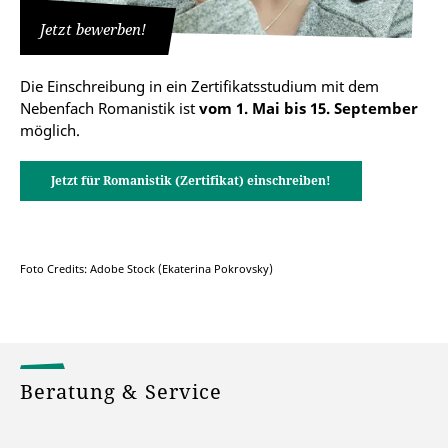
Jetzt bewerben!
Internationale Bewerber*innen
Die Einschreibung in ein Zertifikatsstudium mit dem
Hinweise zu erforderlichen Deutschkenntnissen
Nebenfach Romanistik ist
vom 1. Mai bis 15. September
sowie zur Deutschen Sprachprüfung für den
möglich.
Hochschulzugang (DSH)
Sprachliche Zugangsvoraussetzungen / DSH
Jetzt für Romanistik (Zertifikat) einschreiben!
Foto Credits: Adobe Stock (Ekaterina Pokrovsky)
Beratung & Service