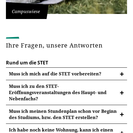
Campuswiese
Ihre Fragen, unsere Antworten
Rund um die STET
Muss ich mich auf die STET vorbereiten?
Muss ich zu den STET-
Eröffnungsveranstaltungen des Haupt- und
Nebenfachs?
Nein, Sie müssen ausschließlich an der STET-
Muss ich meinen Stundenplan schon vor Beginn
Eröffnungsveranstaltung der Fakultät teilnehmen, an
des Studiums, bzw. den STET erstellen?
der Ihr
Hauptfach
angesiedelt ist.
Ihre Tutor*innen unterstützen Sie in den STET bei der
Ich habe noch keine Wohnung, kann ich einen