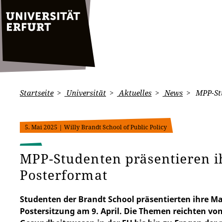
Startseite
Universität
Aktuelles
News
MPP-Stu
5. Mai 2025
| Willy Brandt School of Public Policy
MPP-Studenten präsentieren i
Posterformat
Studenten der Brandt School präsentierten ihre M
Postersitzung am 9. April. Die Themen reichten vo