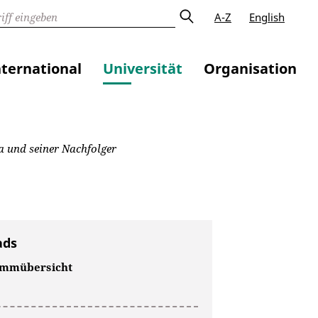
A-Z
English
nternational
Universität
Organisation
a und seiner Nachfolger
ads
ammübersicht