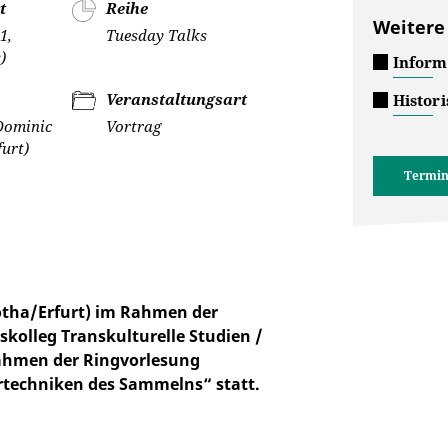
t
Reihe
Weitere
1,
Tuesday Talks
)
Inform
Veranstaltungsart
Histor
 Dominic
Vortrag
urt)
Termin
otha/Erfurt) im Rahmen der
kolleg Transkulturelle Studien /
Rahmen der Ringvorlesung
rtechniken des Sammelns“ statt.