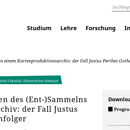
Studium
Lehre
Forschung
I
in einem Kartenproduktionsarchiv: der Fall Justus Perthes Goth
sche Fakultät, Historisches Seminar
ken des (Ent-)Sammelns
Downlo
hiv: der Fall Justus
Progr
hfolger