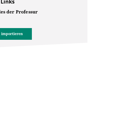
 Links
les der Professur
 importieren