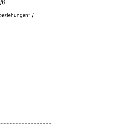
ft)
beziehungen“ /