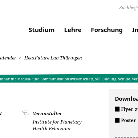
Studium
Lehre
Forschung
I
alender
HeatFuture Lab Thüringen
Seminar für Medien- und Kommunikationswissenschaft, SPF Bildung. Schule. Ver
Downlo
Flyer 
t
Veranstalter
Poster
Institute for Planetary
Health Behaviour