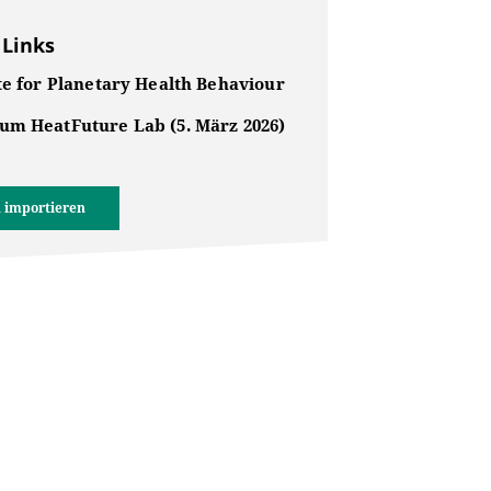
 Links
te for Planetary Health Behaviour
um HeatFuture Lab (5. März 2026)
 importieren