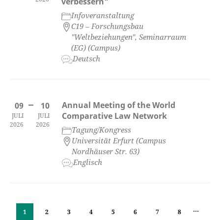
verbessern"
Infoveranstaltung
C19 – Forschungsbau
"Weltbeziehungen", Seminarraum
(EG) (Campus)
Deutsch
Annual Meeting of the World
09
10
Comparative Law Network
JULI
JULI
2026
2026
Tagung/Kongress
Universität Erfurt (Campus
Nordhäuser Str. 63)
Englisch
…
1
2
3
4
5
6
7
8