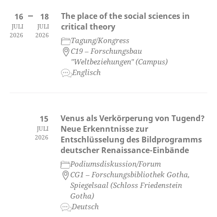
The place of the social sciences in
16
18
critical theory
JULI
JULI
2026
2026
Tagung/Kongress
C19 – Forschungsbau
"Weltbeziehungen" (Campus)
Englisch
Venus als Verkörperung von Tugend?
15
Neue Erkenntnisse zur
JULI
2026
Entschlüsselung des Bildprogramms
deutscher Renaissance-Einbände
Podiumsdiskussion/Forum
CG1 – Forschungsbibliothek Gotha,
Spiegelsaal (Schloss Friedenstein
Gotha)
Deutsch