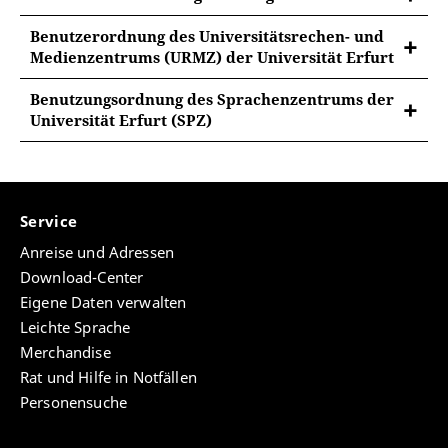
Benutzerordnung des Universitätsrechen- und
Medienzentrums (URMZ) der Universität Erfurt
Benutzerordnung des Universitätsrechen-
Benutzungsordnung des Sprachenzentrums der
und Medienzentrums (URMZ) der Universität
Universität Erfurt (SPZ)
Erfurt
Benutzungsordnung des Sprachenzentrums
VerkBl. UE RegNr.:
der Universität Erfurt (SPZ)
VerkBl. UE RegNr.:
2.6.2-1|Benutzerordnung des
Service
Universitätsrechen- und Medienzentrums
2.6.3|
(URMZ) der Universität Erfurt vom
Anreise und Adressen
Benutzungsordnung für das
05.12.2011
Download-Center
Selbstlernzentrum im Sprachenzentrum
Eigene Daten verwalten
der Universität Erfurt vom 26.08.2015
Leichte Sprache
Merchandise
Rat und Hilfe in Notfällen
Personensuche