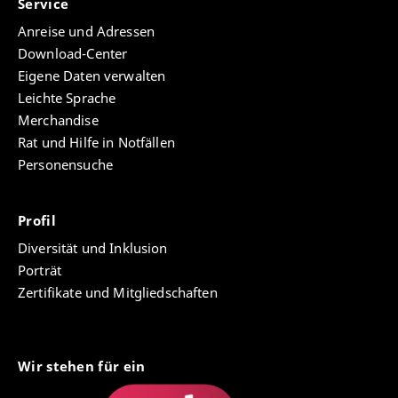
Service
VerkBl. UE RegNr.:
für das weiterbildende Zertifikats-
Fernstudium Mathematik vom 08.08.2017
Anreise und Adressen
2.7.6|
Download-Center
Gebührenordnung der Universität Erfurt
Eigene Daten verwalten
2.7.5-2|
für das weiterbildende Zertifikats-
Leichte Sprache
Gebührenordnung der Universität Erfurt
Fernstudium Staatswissenschaften-
für das weiterbildende Zertifikats-
Merchandise
Sozialwissenschaften vom 29. September
Fernstudium Mathematik vom 27.09.2019
2015
Rat und Hilfe in Notfällen
Personensuche
Profil
Diversität und Inklusion
Porträt
Zertifikate und Mitgliedschaften
Wir stehen für ein